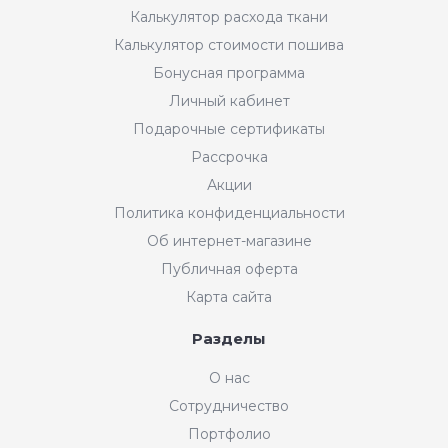
Калькулятор расхода ткани
Калькулятор стоимости пошива
Бонусная программа
Личный кабинет
Подарочные сертификаты
Рассрочка
Акции
Политика конфиденциальности
Об интернет-магазине
Публичная оферта
Карта сайта
Разделы
Интернет-магазин "Мир
О нас
Ткани"
Сотрудничество
Добрый день! Готовы Вам
Портфолио
помочь. Напишите нам, если у