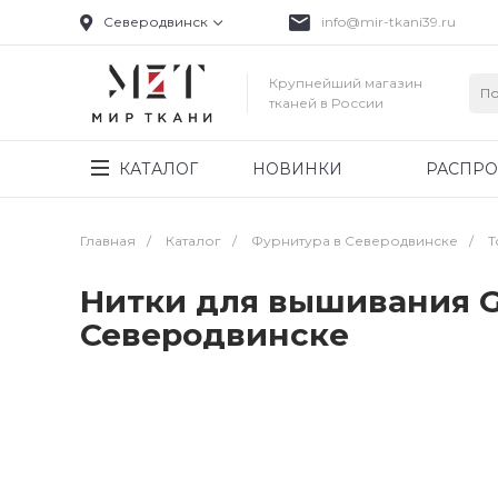
Северодвинск
info@mir-tkani39.ru
Крупнейший магазин
тканей в России
КАТАЛОГ
НОВИНКИ
РАСПР
Главная
/
Каталог
/
Фурнитура в Северодвинске
/
Т
Нитки для вышивания G
Северодвинске