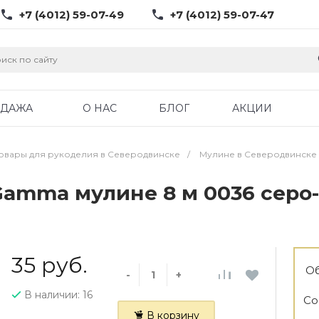
+7 (4012) 59-07-49
+7 (4012) 59-07-47
ОДАЖА
О НАС
БЛОГ
АКЦИИ
овары для рукоделия в Северодвинске
/
Мулине в Северодвинске
amma мулине 8 м 0036 серо
35 руб.
Об
-
+
В наличии: 16
Со
В корзину