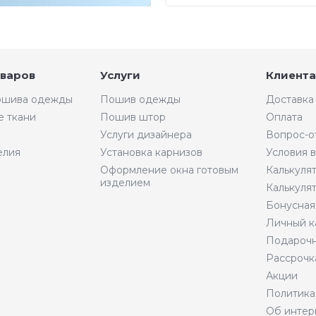
оваров
Услуги
Клиента
пошива одежды
Пошив одежды
Доставка
е ткани
Пошив штор
Оплата
Услуги дизайнера
Вопрос-о
елия
Установка карнизов
Условия 
Оформление окна готовым
Калькуля
изделием
Калькуля
Бонусная
Личный к
Подарочн
Рассрочк
Акции
Политика
Об интер