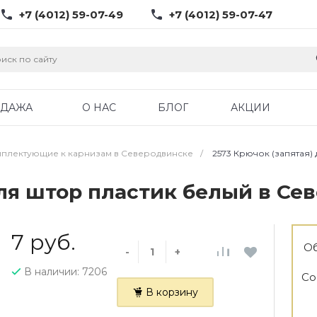
+7 (4012) 59-07-49
+7 (4012) 59-07-47
ОДАЖА
О НАС
БЛОГ
АКЦИИ
плектующие к карнизам в Северодвинске
/
2573 Крючок (запятая)
для штор пластик белый в С
7 руб.
Об
-
+
В наличии: 7206
Со
В корзину