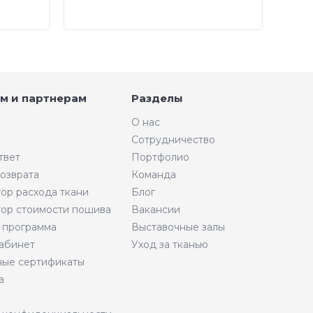
м и партнерам
Разделы
О нас
Сотрудничество
твет
Портфолио
возврата
Команда
тор расхода ткани
Блог
тор стоимости пошива
Вакансии
 программа
Выставочные залы
абинет
Уход за тканью
ые сертификаты
а