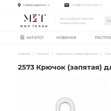
Северодвинск
info@mir-tkani39.ru
Крупнейший магазин
тканей в России
КАТАЛОГ
НОВИНКИ
РАСПР
Главная
/
Каталог
/
Карнизы в Северодвинске
/
Ком
2573 Крючок (запятая) 