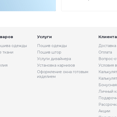
Калининграде.
оваров
Услуги
Клиента
пошива одежды
Пошив одежды
Доставка
е ткани
Пошив штор
Оплата
Услуги дизайнера
Вопрос-о
елия
Установка карнизов
Условия 
Оформление окна готовым
Калькуля
изделием
Калькуля
Бонусная
Личный к
Подарочн
Рассрочк
Акции